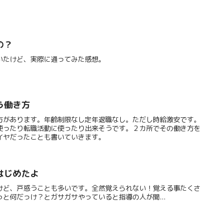
の？
いたけど、実際に通ってみた感想。
う働き方
方があります。年齢制限なし定年退職なし。ただし時給激安です。
使ったり転職活動に使ったり出来そうです。２カ所でその働き方を
イヤだったことも書いていきます。
はじめたよ
けど、戸惑うことも多いです。全然覚えられない！覚える事たくさ
と何だっけ？とガサガサやっていると指導の人が聞...