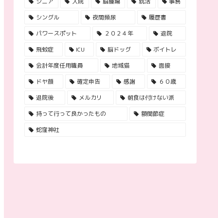
シニア
入院
脳腫瘍
就活
事務
シングル
夜間頻尿
履歴書
パワースポット
２０２４年
退院
飛蚊症
ICU
脳ドッグ
ボイトレ
会計年度任用職員
地域猫
面接
ドヤ顔
確定申告
感謝
６０歳
退院後
メルカリ
朝食は付けない派
持って行って良かったもの
額関節症
蛇窪神社