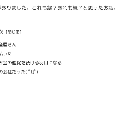
がありました。これも縁？あれも縁？と思ったお話。
次
産屋さん
払った
お金の催促を続ける羽目になる
社だった( ﾟДﾟ)