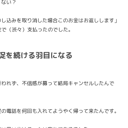
くない？
申し込みを取り消した場合このお金はお返しします」
込金で（渋々）支払ったのでした。
促を続ける羽目になる
行われず、不信感が募って結局キャンセルしたんで
促の電話を何回も入れてようやく帰って来たんです。