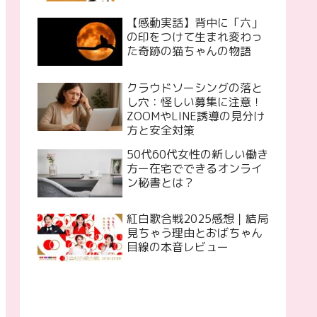
【感動実話】背中に「六」
の印をつけて生まれ変わっ
た奇跡の猫ちゃんの物語
クラウドソーシングの落と
し穴：怪しい募集に注意！
ZOOMやLINE誘導の見分け
方と安全対策
50代60代女性の新しい働き
方ー在宅でできるオンライ
ン秘書とは？
紅白歌合戦2025感想｜結局
見ちゃう理由とおばちゃん
目線の本音レビュー