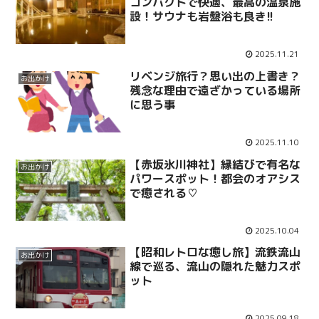
コンパクトで快適、最高の温泉施
設！サウナも岩盤浴も良き!!
2025.11.21
リベンジ旅行？思い出の上書き？
お出かけ
残念な理由で遠ざかっている場所
に思う事
2025.11.10
【赤坂氷川神社】縁結びで有名な
お出かけ
パワースポット！都会のオアシス
で癒される♡
2025.10.04
【昭和レトロな癒し旅】流鉄流山
お出かけ
線で巡る、流山の隠れた魅力スポ
ット
2025.09.18