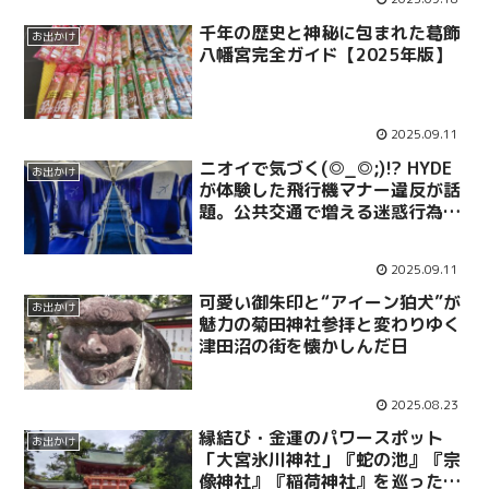
千年の歴史と神秘に包まれた葛飾
お出かけ
八幡宮完全ガイド【2025年版】
2025.09.11
ニオイで気づく(◎_◎;)!? HYDE
お出かけ
が体験した飛行機マナー違反が話
題。公共交通で増える迷惑行為を
例に、シニア世代に必要な旅行マ
ナーを考えます。
2025.09.11
可愛い御朱印と“アイーン狛犬”が
お出かけ
魅力の菊田神社参拝と変わりゆく
津田沼の街を懐かしんだ日
2025.08.23
縁結び・金運のパワースポット
お出かけ
「大宮氷川神社」『蛇の池』『宗
像神社』『稲荷神社』を巡った感