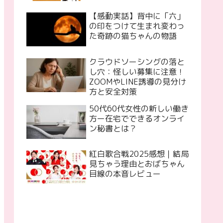
【感動実話】背中に「六」
の印をつけて生まれ変わっ
た奇跡の猫ちゃんの物語
クラウドソーシングの落と
し穴：怪しい募集に注意！
ZOOMやLINE誘導の見分け
方と安全対策
50代60代女性の新しい働き
方ー在宅でできるオンライ
ン秘書とは？
紅白歌合戦2025感想｜結局
見ちゃう理由とおばちゃん
目線の本音レビュー