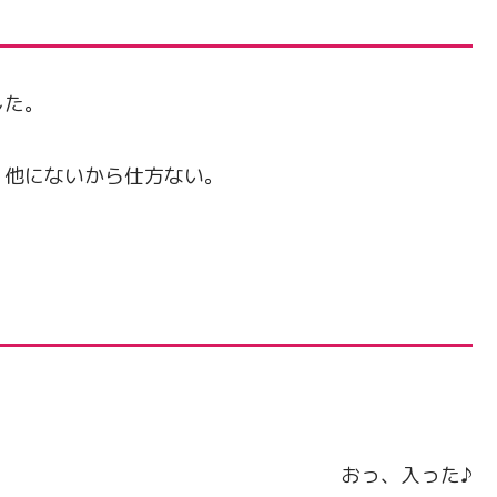
した。
、他にないから仕方ない。
。
おっ、入った♪