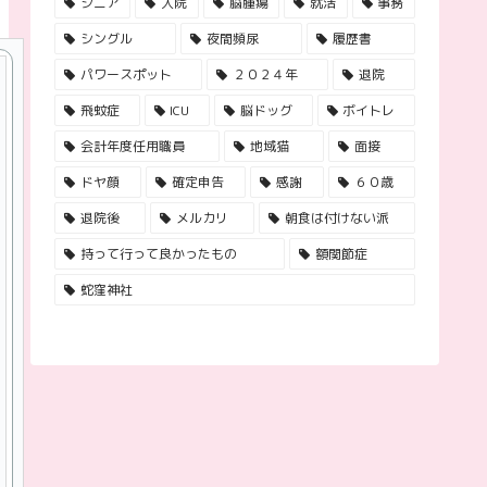
シニア
入院
脳腫瘍
就活
事務
シングル
夜間頻尿
履歴書
パワースポット
２０２４年
退院
飛蚊症
ICU
脳ドッグ
ボイトレ
会計年度任用職員
地域猫
面接
ドヤ顔
確定申告
感謝
６０歳
退院後
メルカリ
朝食は付けない派
持って行って良かったもの
額関節症
蛇窪神社