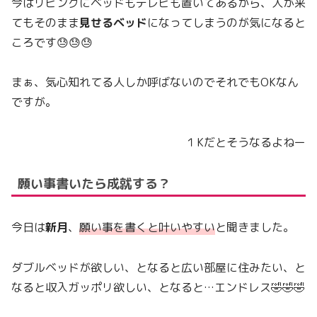
今はリビングにベッドもテレビも置いてあるから、人が来
てもそのまま
見せるベッド
になってしまうのが気になると
ころです😓😓😓
まぁ、気心知れてる人しか呼ばないのでそれでもOKなん
ですが。
１Kだとそうなるよねー
願い事書いたら成就する？
今日は
新月
、
願い事を書くと叶いやすい
と聞きました。
ダブルベッドが欲しい、となると広い部屋に住みたい、と
なると収入ガッポリ欲しい、となると…エンドレス🤣🤣🤣