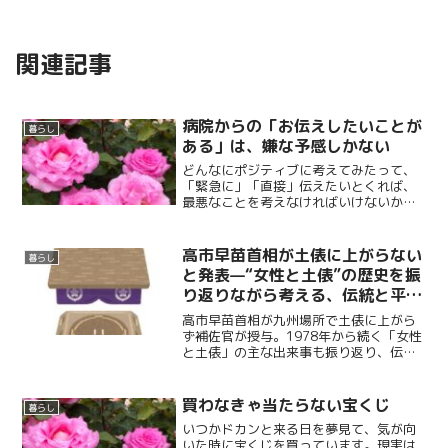
関連記事
病院からの「お伝えしたいことが
暮らし
ある」は、嫌な予感しかない
どんなにポジティブに考えてみたって、
「緊急に」「直接」伝えたいとくれば、
最悪なことを考えなければいけないかな
ーと覚悟していきました。脳腫瘍でし
た。えっ、そっち？...
高市早苗首相が土俵に上がらない
暮らし
と発表—“女性と土俵”の歴史を振
り返りながら考える、伝統と平等
のこれから
高市早苗首相が九州場所で土俵に上がら
ず補佐官が授与。1978年から続く「女性
と土俵」の主な出来事も振り返り、伝統
と男女平等のこれからを考える記事で
す。
買わなきゃ当たらない宝くじ
暮らし
いつかドカンと来る日を夢見て、気が向
いた時に宝くじを買っています。現実は