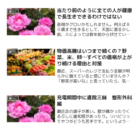
当たり前のように全ての人が健康
暮らし
で長生きできるわけではない
表現がグロいかもしれません。例えば８
０歳まで生きるとして、天国に渡る少し
前、人によっては数年前から伏せている
状態だったりするわけで。シニアでシン
グルだと、そこん...
物価高騰はいつまで続くの？野
暮らし
菜、米、卵…すべての価格が上が
り続ける理由と対策
最近、スーパーのレジで支払う金額が明
らかに増えていると感じていませんか？
「野菜が高いな」と思っていたら、気が
つけば米も卵も「お前もか！」状態。日
常生活で使うほとんどの商品が値上がり
しています。家計を守るためにできるこ
充電期間中に通院三昧 整形外科
暮らし
とは何かを詳しく解説します。
編
最近足の調子が悪い。膝が痛かったりく
るぶしに違和感があったり。リハビリっ
てやつがどうも苦手です。というより整
形外科に良い思い出がなく、きちんと通
い切ったことがあ...