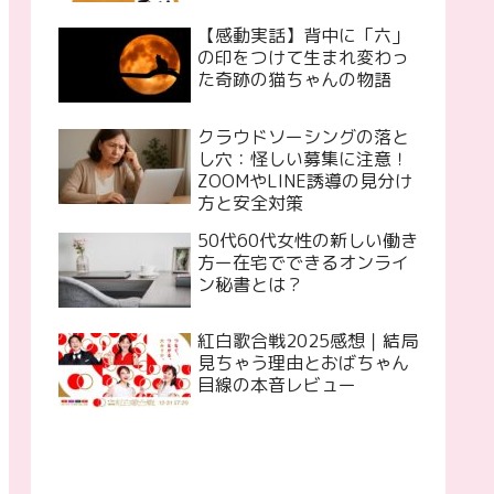
【感動実話】背中に「六」
の印をつけて生まれ変わっ
た奇跡の猫ちゃんの物語
クラウドソーシングの落と
し穴：怪しい募集に注意！
ZOOMやLINE誘導の見分け
方と安全対策
50代60代女性の新しい働き
方ー在宅でできるオンライ
ン秘書とは？
紅白歌合戦2025感想｜結局
見ちゃう理由とおばちゃん
目線の本音レビュー