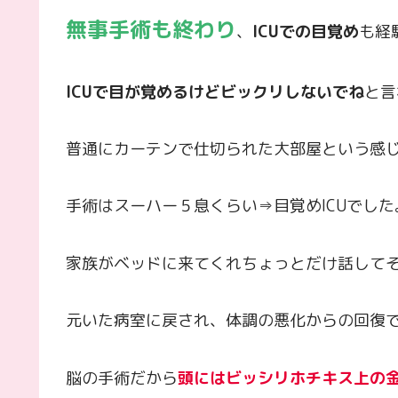
無事手術も終わり
、
ICUでの目覚め
も経
ICUで目が覚めるけどビックリしないでね
と言
普通にカーテンで仕切られた大部屋という感
手術はスーハー５息くらい⇒目覚めICUでした
家族がベッドに来てくれちょっとだけ話して
元いた病室に戻され、体調の悪化からの回復
脳の手術だから
頭にはビッシリホチキス上の