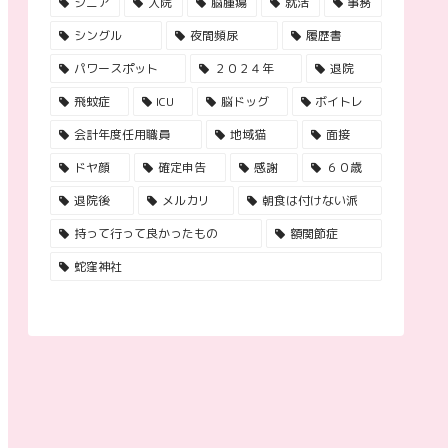
シニア
入院
脳腫瘍
就活
事務
シングル
夜間頻尿
履歴書
パワースポット
２０２４年
退院
飛蚊症
ICU
脳ドッグ
ボイトレ
会計年度任用職員
地域猫
面接
ドヤ顔
確定申告
感謝
６０歳
退院後
メルカリ
朝食は付けない派
持って行って良かったもの
額関節症
蛇窪神社