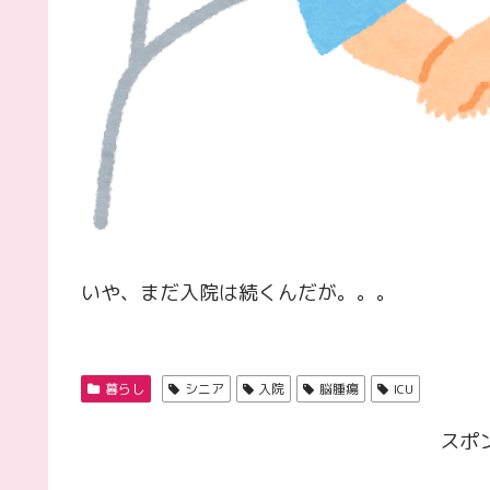
いや、まだ入院は続くんだが。。。
暮らし
シニア
入院
脳腫瘍
ICU
スポ