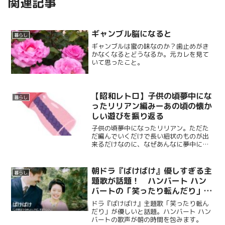
関連記事
ギャンブル脳になると
暮らし
ギャンブルは蜜の味なのか？歯止めがき
かなくなるとどうなるか。元カレを見て
いて思ったこと。
【昭和レトロ】子供の頃夢中にな
暮らし
ったリリアン編みーあの頃の懐か
しい遊びを振り返る
子供の頃夢中になったリリアン。ただた
だ編んでいくだけで長い紐状のものが出
来るだけなのに、なぜあんなに夢中にな
ったのか不思議、紐が出来たところで使
い道に困る、そんな扱いだったリリアン
に当時の小学生女子はみんな夢中になっ
朝ドラ『ばけばけ』優しすぎる主
暮らし
ていました。当時の遊びも。
題歌が話題！ ハンバート ハン
バートの「笑ったり転んだり」に
癒される
ドラ『ばけばけ』主題歌「笑ったり転ん
だり」が優しいと話題。ハンバート ハン
バートの歌声が朝の時間を包みます。