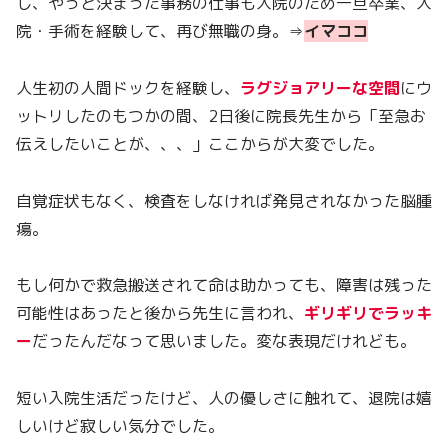
し、やっと決まった事務の仕事も入院のため一旦卒業、入
院・手術を経験して、再び無職の身。⇒
イマココ
人生初の人間ドックを経験し、
ラグジョアリーな空間
にウ
ットリしたのもつかの間、2日後に院長先生から「至急お
伝えしたいことが、、、」ここからが大変でした。
自覚症状もなく、検査をしなければ発見されなかった脳腫
瘍。
もし何かで救急搬送されて命は助かっても、障害は残った
可能性はあったと後から先生に言われ、
ギリギリでラッキ
ー
だったんだなって思いました。変な表現だけれども。
短い入院生活だったけど、人の優しさに触れて、退院は嬉
しいけど寂しい気分でした。