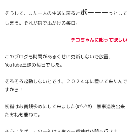
ボーーー
そうして、また一人の生活に戻ると
っとして
しまう。それが嫌で出かける毎日。
チコちゃんに叱って欲しい
このブログも時間があるくせに更新しないで放置、
YouTube三昧の毎日でした。
そろそろ起動しないとです。２０２４年に置いて来たんで
すから！
初詣はお賽銭多めにして来ました(#^.^#) 無事退院出来
たお礼も兼ねて。
そういえば、この一年は人生で一番神社仏閣へ行きまし