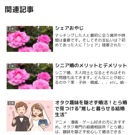
関連記事
シェアおやじ
恋愛
マッチングした人と最初に会う場所や時
間は重要です。そしてその支払いは？初
めてあった人に「シェア」強要された
話。
シニア婚のメリットとデメリット
恋愛
シニア婚、大人同士となるとそれはそれ
で問題も出てきます。どんなことが起こ
るのか？家・子供・親戚、、、etc。結局
はお互いが笑顔になるやり方でOK！それ
を探せる二人なら乗り越えられます。
オタク趣味を隠さず婚活！とら婚
恋愛
で見つける“推しと暮らせる結婚
生活”
アニメ・漫画・ゲーム好きの方におすす
め。オタク専門の結婚相談所「とら婚」
は、趣味を隠さず安心して婚活できる場