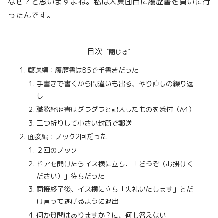
なぜ？と思いますよね。私は大真面目に履歴書を買いに行
ったんです。
目次
郵送編：履歴書はB5で手書きだった
手書きで書くから間違いも出る、やり直しの繰り返
し
職務経歴書はダラダラと記入したものを添付（A4）
三つ折りして小さい封筒で郵送
面接編：ノック2回だった
２回のノック
ドアを開けたらイス横に立ち、「どうぞ（お掛けく
ださい）」待ちだった
面接終了後、イス横に立ち「失礼いたします」とだ
け言って逃げるように退出
何か質問はありますか？に、何も答えない