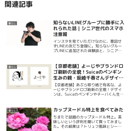
関連記事
知らないLINEグループに勝手に入
暮らし
れられた話｜シニア世代のスマホ
注意報
インスタを見ていただけなのに、意図せ
ずLINEの友だち登録に。知らないグルー
プLINEに追加された体験談と、シニア世
代が今すぐできるLINEの安全設定をわか
りやすく紹介します。
【京都老舗】よーじやブランドロ
暮らし
ゴ刷新の全貌！Suicaのペンギン
生みの親・坂崎千春さんデザイン
の新キャラクター「よじこ」とは
【京都老舗】あぶら取り紙で有名な、よ
ーじやブランドロゴ刷新の全貌！デザイ
ンは、Suicaのペンギンやチーバくん生み
の親である、あの坂崎千春さんです。
「よじこ」の特徴と魅力について語りま
す。
カップヌードル特上を食べてみた
暮らし
ちまたで話題のカップヌードル特上。美
味しいという評判を聞いて買ってみまし
た。その結果は？トリュフ風味とシーフ
ードの２種類を食べた感想です。