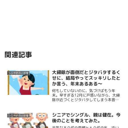
関連記事
大掃除が面倒だとジタバタするく
つぶやきの小部屋
せに、結局やってスッキリしたと
か言う、年末あるある～
何もしていないのに、気づけばもう年
末。早すぎる12月に戸惑いながら、大掃
除が近づくとジタバタしてしまう本音を
綴りました。面倒だけど、終わるとスッ
キリする年末あるある。
シニアでシングル、親は健在。今
つぶやきの小部屋
後のことを考えてみた。
元気な８０代の両親と６０代の私。近い