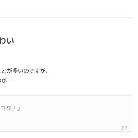
わい
ことが多いのですが、
のが——
とコク！」