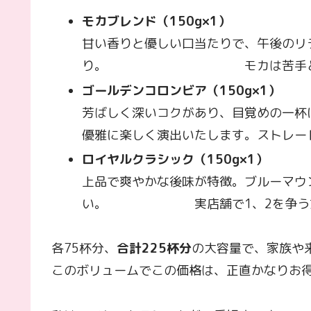
モカブレンド（150g×1）
甘い香りと優しい口当たりで、午後のリ
り。 モカは苦手という方に
ゴールデンコロンビア（150g×1）
芳ばしく深いコクがあり、目覚めの一杯
優雅に楽しく演出いたします。ストレー
ロイヤルクラシック（150g×1）
上品で爽やかな後味が特徴。ブルーマウ
い。 実店舗で1、2を争う女性
各75杯分、
合計225杯分
の大容量で、家族や
このボリュームでこの価格は、正直かなりお