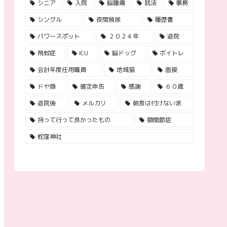
シニア
入院
脳腫瘍
就活
事務
シングル
夜間頻尿
履歴書
パワースポット
２０２４年
退院
飛蚊症
ICU
脳ドッグ
ボイトレ
会計年度任用職員
地域猫
面接
ドヤ顔
確定申告
感謝
６０歳
退院後
メルカリ
朝食は付けない派
持って行って良かったもの
額関節症
蛇窪神社