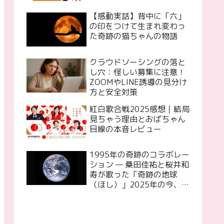
【感動実話】背中に「六」
の印をつけて生まれ変わっ
た奇跡の猫ちゃんの物語
クラウドソーシングの落と
し穴：怪しい募集に注意！
ZOOMやLINE誘導の見分け
方と安全対策
紅白歌合戦2025感想｜結局
見ちゃう理由とおばちゃん
目線の本音レビュー
1995年の奇跡のコラボレー
ション — 桑田佳祐と桜井和
寿が歌った「奇跡の地球
（ほし）」2025年の今、再
び歌って欲しいと願う！