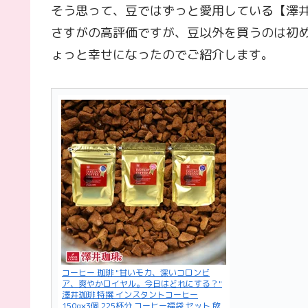
そう思って、豆ではずっと愛用している【澤
さすがの高評価ですが、豆以外を買うのは初
ょっと幸せになったのでご紹介します。
コーヒー 珈琲 "甘いモカ、深いコロンビ
ア、爽やかロイヤル。今日はどれにする？"
澤井珈琲 特撰 インスタントコーヒー
150g×3個 225杯分 コーヒー福袋 セット 飲