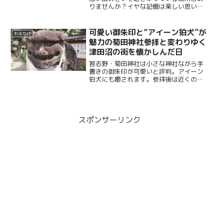
りませんか？イヤな記憶は楽しい思い出
に上書きしちゃいましょう。自分がどこ
に嫌な思い出があるかと考えたら結構あ
りました。絶対行ってみせます！
可愛い御朱印と“アイーン狛犬”が
お出かけ
魅力の菊田神社参拝と変わりゆく
津田沼の街を懐かしんだ日
習志野・菊田神社は小さな神社ながら手
書きの御朱印が可愛いと評判。アイーン
狛犬にも癒されます。参拝後は近くの洋
食屋あけぼので美味しいランチを食べた
後、激変のJR津田沼駅周辺を散策しまし
た。数十年振りなので懐かしさというか
元が思い出せないレベルでしたが、楽し
い一日でした。
スポンサーリンク