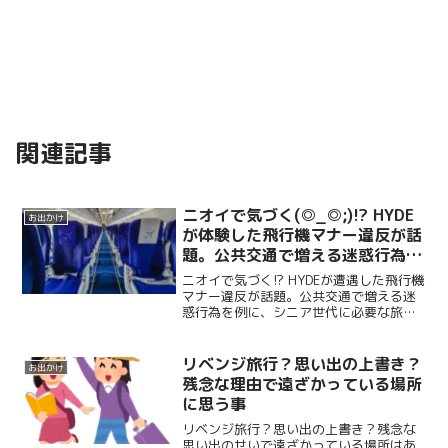
関連記事
ニオイで気づく(◎_◎;)!? HYDE
お出かけ
が体験した飛行機マナー違反が話
題。公共交通で増える迷惑行為を
例に、シニア世代に必要な旅行マ
ニオイで気づく!? HYDEが遭遇した飛行機
ナーを考えます。
マナー違反が話題。公共交通で増える迷
惑行為を例に、シニア世代に必要な旅行
マナーを考えます。
リベンジ旅行？思い出の上書き？
お出かけ
残念な理由で遠ざかっている場所
に思う事
リベンジ旅行？思い出の上書き？残念な
思い出のせいで遠ざかっている場所はあ