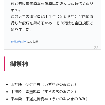
経と共に摂関政治を藤原氏が確立した時代であり
ます。
この天皇の御宇貞観１１年（８６９年）全国に流
行した疫病を鎮めるため、その消除を全国規模で
祈りました。
検見川神社HP
より引用
御祭神
西神殿 伊弉冉尊（いざなみのみこと）
中神殿 素盞嗚尊（すさのおのみこと）
東神殿 宇迦之御魂神（うかのみたまのかみ）