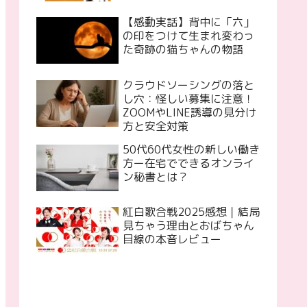
【感動実話】背中に「六」
の印をつけて生まれ変わっ
た奇跡の猫ちゃんの物語
クラウドソーシングの落と
し穴：怪しい募集に注意！
ZOOMやLINE誘導の見分け
方と安全対策
50代60代女性の新しい働き
方ー在宅でできるオンライ
ン秘書とは？
紅白歌合戦2025感想｜結局
見ちゃう理由とおばちゃん
目線の本音レビュー