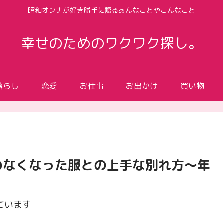
昭和オンナが好き勝手に語るあんなことやこんなこと
幸せのためのワクワク探し。
暮らし
恋愛
お仕事
お出かけ
買い物
わなくなった服との上手な別れ方～年
ています