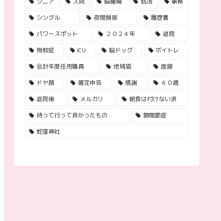
シニア
入院
脳腫瘍
就活
事務
シングル
夜間頻尿
履歴書
パワースポット
２０２４年
退院
飛蚊症
ICU
脳ドッグ
ボイトレ
会計年度任用職員
地域猫
面接
ドヤ顔
確定申告
感謝
６０歳
退院後
メルカリ
朝食は付けない派
持って行って良かったもの
額関節症
蛇窪神社