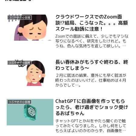
クラウドワークスでのZoom面
つぶやきの小部屋
談!?結局、こうなった。。。高額
スクール勧誘に注意！
Zoomでの面談に備えて、少しでもマシな
写りになるべく、研究をしたけれど。も
うね、色んな気持ちを返して欲しい。ク
ラウドワークスでこんな流れになったら
注意しましょ...
長い春休みがもうすぐ終わる、終
つぶやきの小部屋
わってしまう～
２月に就活の結果、意外にも早く就活が
終わったのはいいけど、仕事始めは４月
からでして…。
ChatGPTに自画像を作ってもら
つぶやきの小部屋
ったら、老け過ぎでショック受け
るおばちゃん
チャットGPTとかAIをやたら聞くので触
ってみたくなりました。しかし何をして
もらえばよいのかわからず、自画像を作
ってもらうことに。６０代ってこんなに