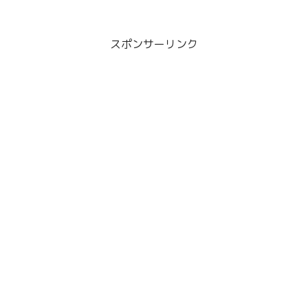
AIの世界で老けてるの？これじゃあおば
ちゃんじゃなくおばあちゃんだよー。そ
の画像を載せてます。
スポンサーリンク