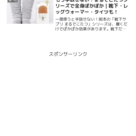
買い物
分たっぷりのパウダーです。880円（税
リーズで全身ぽかぽか｜靴下・レ
込）という手頃な価格も嬉しいポイン
ッグウォーマー・タイツも！
ト。
一度使うと手放せない！岡本の「靴下サ
プリ まるでこたつ」シリーズは、履くだ
けでぽかぽか効果があります。靴下だけ
じゃなく、レッグウォーマー・タイツな
ど色々選べます。口コミでも高評価の冬
のあったかグッズです。
スポンサーリンク