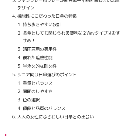
シャンブレー風グレーが新登場—年齢を問わない洗練
デザイン
機能性にこだわった日傘の特長
持ち歩きやすい設計
長傘としても閉じられる便利な２Wayタイプはおす
すめ！
晴雨兼用の実用性
優れた遮熱性能
半永久的な耐久性
シニア向け日傘選びのポイント
重量とバランス
開閉のしやすさ
色の選択
値段と品質のバランス
大人の女性にふさわしい日傘との出会い