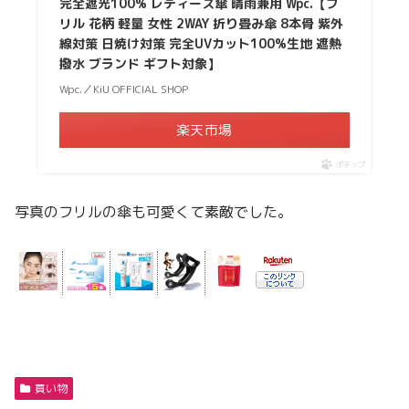
完全遮光100% レディース傘 晴雨兼用 Wpc.【フ
リル 花柄 軽量 女性 2WAY 折り畳み傘 8本骨 紫外
線対策 日焼け対策 完全UVカット100%生地 遮熱
撥水 ブランド ギフト対象】
Wpc.／KiU OFFICIAL SHOP
楽天市場
ポチップ
写真のフリルの傘も可愛くて素敵でした。
買い物