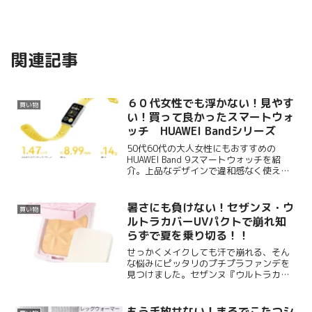
関連記事
６０代女性でも浮かない！見やす
買い物
い！買って良かったスマートウォ
ッチ HUAWEI Bandシリーズ
50代60代の大人女性にもおすすめの
HUAWEI Band 9スマートウォッチを紹
介。上品なデザインで違和感なく使え
る、大きな文字で見やすい画面、直感的
な操作性、充実した健康管理機能、長時
間バッテリーなど、使ってみたらわかる
暑さにも負けない！セザンヌ・ウ
買い物
便利さ満載です。
ルトラカバーUVパクトで崩れ知
らずで夏を乗り切る！！
せっかくメイクしても汗で崩れる、そん
な悩みにピッタリのプチプラファンデを
見つけました。セザンヌ『ウルトラカバ
ーUVパクト』は、SPF50+・PA++++で
紫外線対策もばっちり。シニア女性の乾
燥やくすみ、毛穴悩みに寄り添う保湿成
もう手放せない！まるでこたつシ