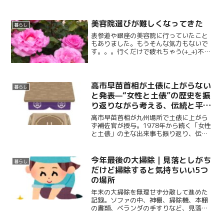
美容院選びが難しくなってきた
暮らし
表参道や銀座の美容院に行っていたこと
もありました。もうそんな気力もないで
す。。。行くだけで疲れちゃう(+_+)不快
な思い出も。
高市早苗首相が土俵に上がらない
暮らし
と発表—“女性と土俵”の歴史を振
り返りながら考える、伝統と平等
のこれから
高市早苗首相が九州場所で土俵に上がら
ず補佐官が授与。1978年から続く「女性
と土俵」の主な出来事も振り返り、伝統
と男女平等のこれからを考える記事で
す。
今年最後の大掃除｜見落としがち
暮らし
だけど掃除すると気持ちいい5つ
の場所
年末の大掃除を無理せず分散して進めた
記録。ソファの中、神棚、掃除機、本棚
の書類、ベランダの手すりなど、見落と
しがちだけど掃除すると気持ちいい場所