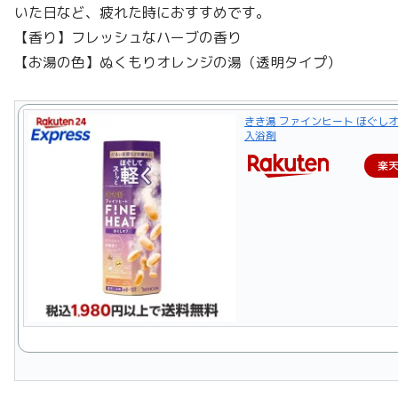
いた日など、疲れた時におすすめです。
【香り】フレッシュなハーブの香り
【お湯の色】ぬくもりオレンジの湯（透明タイプ）
きき湯 ファインヒート ほぐしオフ
入浴剤
楽