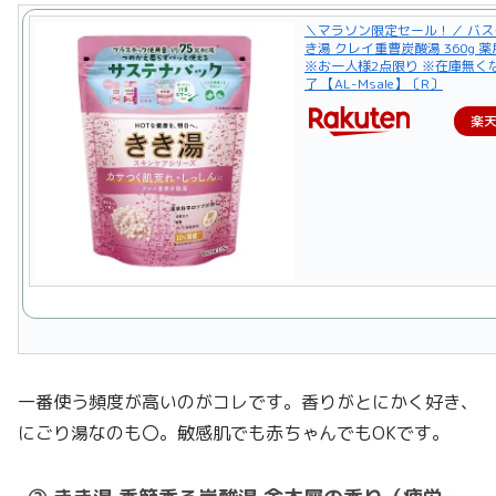
＼マラソン限定セール！／ バス
き湯 クレイ重曹炭酸湯 360g 
※お一人様2点限り ※在庫無く
了 【AL-Msale】〔R〕
楽
一番使う頻度が高いのがコレです。香りがとにかく好き、
にごり湯なのも〇。敏感肌でも赤ちゃんでもOKです。