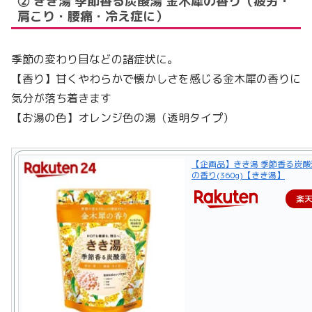
② きき湯 季節香る炭酸湯 金木犀の香り（疲労・
肩こり・腰痛・冷え症に）
季節の変わり目などの諸症状に。
【香り】甘くやわらかで懐かしさを感じる金木犀の香りに
気分が落ち着きます
【お湯の色】オレンジ色の湯（透明タイプ）
【企画品】きき湯 季節香る炭酸
の香り(360g)【きき湯】
楽