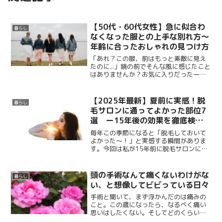
【50代・60代女性】急に似合わ
暮らし
なくなった服との上手な別れ方～
年齢に合ったおしゃれの見つけ方
「あれ？この服、前はもっと素敵に見え
たのに...」鏡の前でそんな風に感じたこと
はありませんか？お気に入りだった一着
が、ある日突然しっくりこなくなる。こ
んなことがあると聞いてはいたけど、実
際に起きると結構ショックというか寂し
【2025年最新】夏前に実感！脱
暮らし
い気持ちでした。
毛サロンに通ってよかった部位7
選 ー15年後の効果を徹底検証
ー
毎年この季節になると「脱毛しておいて
よかった〜！」と実感する瞬間がありま
す。今回は私が15年前に脱毛サロンに通
った経験と、シニアになった今、その後
の効果について...
頭の手術なんて痛くないわけがな
暮らし
い、と想像してビビっている日々
手術と聞いて、まず浮かんだのは痛みの
こと。この歳になったら、なるべく痛い
思いはしたくない。そしてどのくらい入
院してどのくらい自宅療養すればいいの