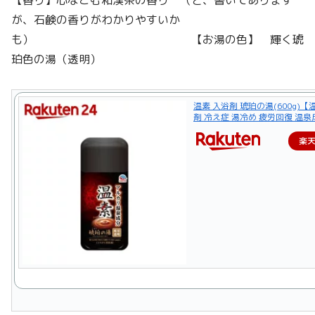
【香り】心なごむ和漢茶の香り （と、書いてあります
が、石鹸の香りがわかりやすいか
も） 【お湯の色】 輝く琥
珀色の湯（透明）
温素 入浴剤 琥珀の湯(600g)【
剤 冷え症 湯冷め 疲労回復 温泉
楽