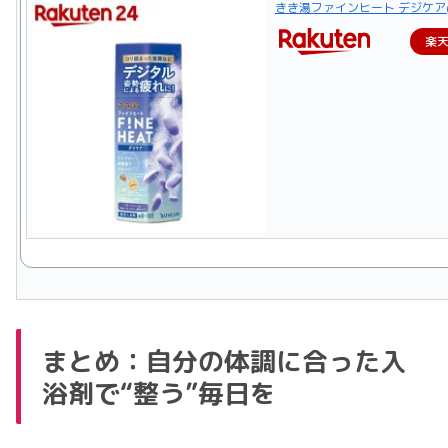
きき湯ファインヒート デジケア(4
楽
まとめ：自分の体調に合った入
浴剤で“整う”毎日を