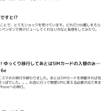
ですと!?
いうことで、とてもショックを受けています。どれだけの癒しをもら
たペンギンで再デビューしてくれないかなと妄想をしてみたり。
した！ゆっくり移行してあとはSIMカードの入替のみ…
16e
くスマホの移行が終わりました。あとはSIMカードを移動すれば完
空っぽでした。。。お店に行って物理SIMに変える必要が出て来ま
honeへの移行。