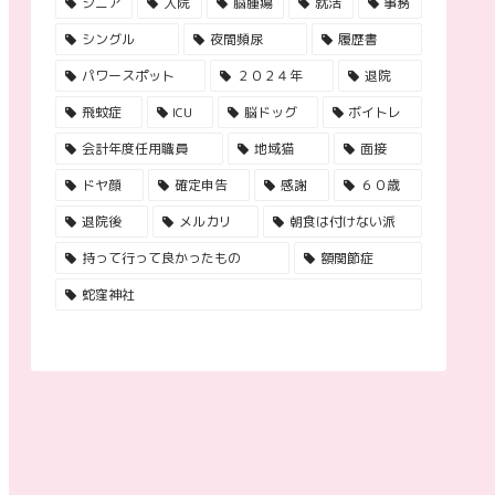
シニア
入院
脳腫瘍
就活
事務
シングル
夜間頻尿
履歴書
パワースポット
２０２４年
退院
飛蚊症
ICU
脳ドッグ
ボイトレ
会計年度任用職員
地域猫
面接
ドヤ顔
確定申告
感謝
６０歳
退院後
メルカリ
朝食は付けない派
持って行って良かったもの
額関節症
蛇窪神社