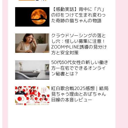
【感動実話】背中に「六」
の印をつけて生まれ変わっ
た奇跡の猫ちゃんの物語
クラウドソーシングの落と
し穴：怪しい募集に注意！
ZOOMやLINE誘導の見分け
方と安全対策
50代60代女性の新しい働き
方ー在宅でできるオンライ
ン秘書とは？
紅白歌合戦2025感想｜結局
見ちゃう理由とおばちゃん
目線の本音レビュー