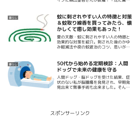
インに森田望智さんが抜擢！「虎に翼」
の花江ちゃんで魅力を感じた筆者が、彼
女の性格の良さや朝ドラへの期待をつづ
ります。
蚊に刺されやすい人の特徴と対策
暮らし
＆蚊取り線香を買ってみたら、懐
かしくて癒し効果もあった！
夏の天敵・蚊に刺されやすい人の特徴と
効果的な対策を紹介。刺された後のかゆ
み軽減法や夜の蚊退治のコツ、思いがけ
ず癒し効果もあった、懐かしの蚊取り線
香の紹介のしています。
50代から始める定期検診：人間
暮らし
ドッグで未来の健康を守る
人間ドッグ・脳ドッグを受けた結果、症
状のない私が脳腫瘍を発見され、早期発
見出来て無事手術も出来ました。そんな
成功体験で思うことは、シニア全員に人
間ドッグ・脳ドッグを受けてほしいとい
うこと。自腹出費は確かに痛いけど、未
来の健康を守るため、ぜひ検討してほし
いです。
スポンサーリンク