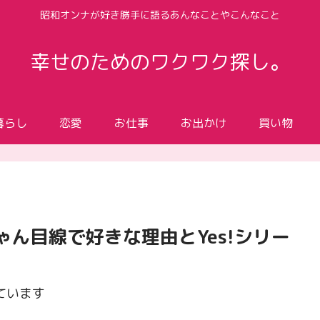
昭和オンナが好き勝手に語るあんなことやこんなこと
幸せのためのワクワク探し。
暮らし
恋愛
お仕事
お出かけ
買い物
ん目線で好きな理由とYes!シリー
ています