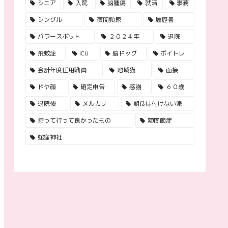
シニア
入院
脳腫瘍
就活
事務
シングル
夜間頻尿
履歴書
パワースポット
２０２４年
退院
飛蚊症
ICU
脳ドッグ
ボイトレ
会計年度任用職員
地域猫
面接
ドヤ顔
確定申告
感謝
６０歳
退院後
メルカリ
朝食は付けない派
持って行って良かったもの
額関節症
蛇窪神社