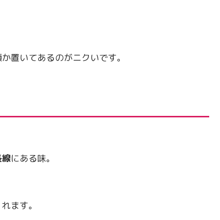
感が何種類か置いてあるのがニクいです。
長線
にある味。
くれます。