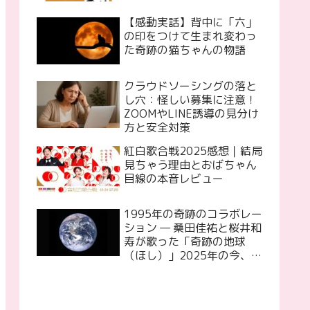
【感動実話】背中に「六」
の印をつけて生まれ変わっ
た奇跡の猫ちゃんの物語
クラウドソーシングの落と
し穴：怪しい募集に注意！
ZOOMやLINE誘導の見分け
方と安全対策
紅白歌合戦2025感想｜結局
見ちゃう理由とおばちゃん
目線の本音レビュー
1995年の奇跡のコラボレー
ション — 桑田佳祐と桜井和
寿が歌った「奇跡の地球
（ほし）」2025年の今、再
び歌って欲しいと願う！