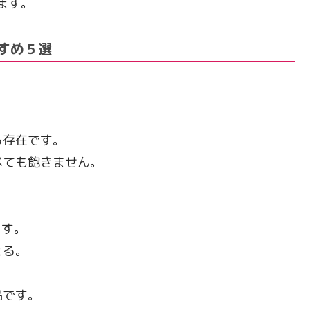
ます。
すすめ５選
る存在です。
べても飽きません。
ます。
える。
品です。